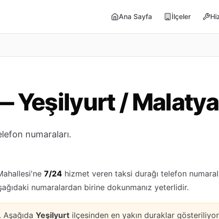
Ana Sayfa
İlçeler
Hi
— Yeşilyurt / Malatya
telefon numaraları.
 Mahallesi'ne
7/24
hizmet veren taksi durağı telefon numarala
aşağıdaki numaralardan birine dokunmanız yeterlidir.
k. Aşağıda
Yeşilyurt
ilçesinden en yakın duraklar gösteriliyor