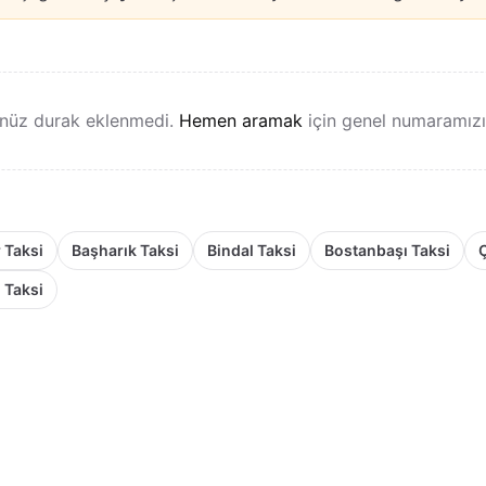
nüz durak eklenmedi.
Hemen aramak
için genel numaramızı k
 Taksi
Başharık Taksi
Bindal Taksi
Bostanbaşı Taksi
i Taksi