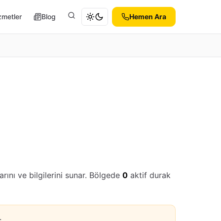
zmetler
Blog
Hemen Ara
Ara
rını ve bilgilerini sunar. Bölgede
0
aktif durak
.