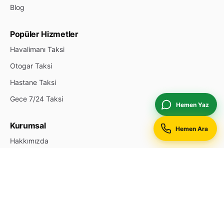
Blog
Popüler Hizmetler
Havalimanı Taksi
Otogar Taksi
Hastane Taksi
Gece 7/24 Taksi
Hemen Yaz
Kurumsal
Hemen Ara
Hakkımızda
İletişim
Durak Ekle
Reklam & Öne Çıkan
Gizlilik Politikası
Site Haritası