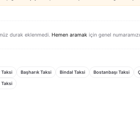
nüz durak eklenmedi.
Hemen aramak
için genel numaramızı k
 Taksi
Başharık Taksi
Bindal Taksi
Bostanbaşı Taksi
i Taksi