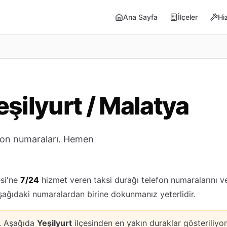
Ana Sayfa
İlçeler
Hi
şilyurt / Malatya
efon numaraları. Hemen
esi'ne
7/24
hizmet veren taksi durağı telefon numaralarını ve
aşağıdaki numaralardan birine dokunmanız yeterlidir.
k. Aşağıda
Yeşilyurt
ilçesinden en yakın duraklar gösteriliyor