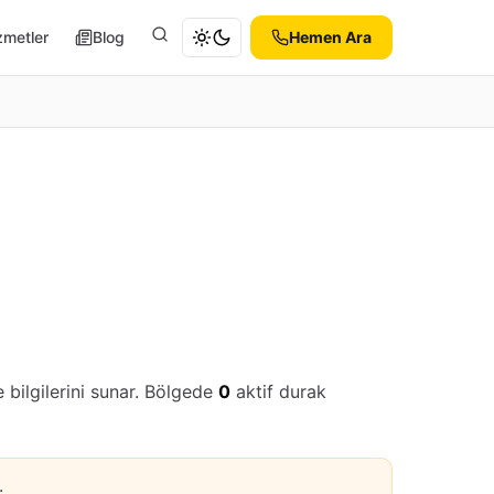
zmetler
Blog
Hemen Ara
Ara
 bilgilerini sunar. Bölgede
0
aktif durak
.