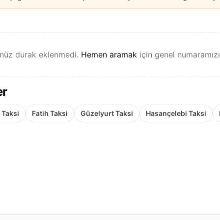
nüz durak eklenmedi.
Hemen aramak
için genel numaramızı k
er
 Taksi
Fatih Taksi
Güzelyurt Taksi
Hasançelebi Taksi