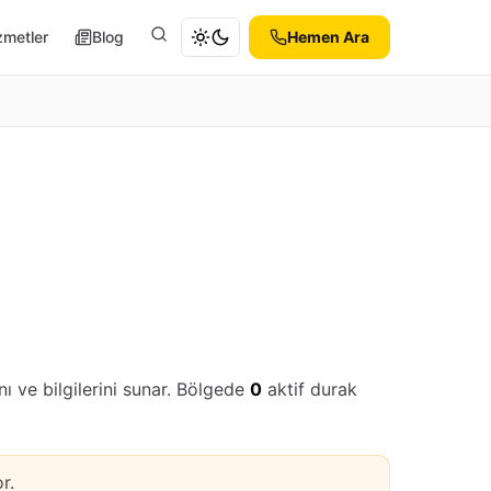
zmetler
Blog
Hemen Ara
Ara
ı ve bilgilerini sunar. Bölgede
0
aktif durak
r.