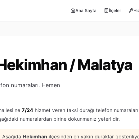
Ana Sayfa
İlçeler
Hi
Hekimhan / Malatya
lefon numaraları. Hemen
allesi'ne
7/24
hizmet veren taksi durağı telefon numaraların
aşağıdaki numaralardan birine dokunmanız yeterlidir.
k. Aşağıda
Hekimhan
ilçesinden en yakın duraklar gösteriliyo