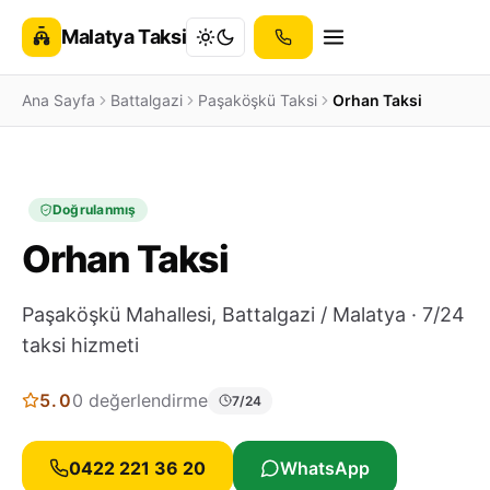
Malatya Taksi
Ana Sayfa
Battalgazi
Paşaköşkü Taksi
Orhan Taksi
Doğrulanmış
Orhan Taksi
Paşaköşkü Mahallesi, Battalgazi / Malatya · 7/24
taksi hizmeti
5.0
0 değerlendirme
7/24
0422 221 36 20
WhatsApp