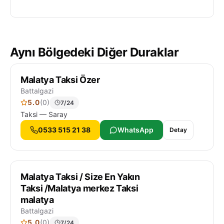
Aynı Bölgedeki Diğer Duraklar
Malatya Taksi Özer
Battalgazi
5.0
(0)
7/24
Taksi — Saray
0533 515 21 38
WhatsApp
Detay
Malatya Taksi / Size En Yakın
Taksi /Malatya merkez Taksi
malatya
Battalgazi
5.0
(0)
7/24