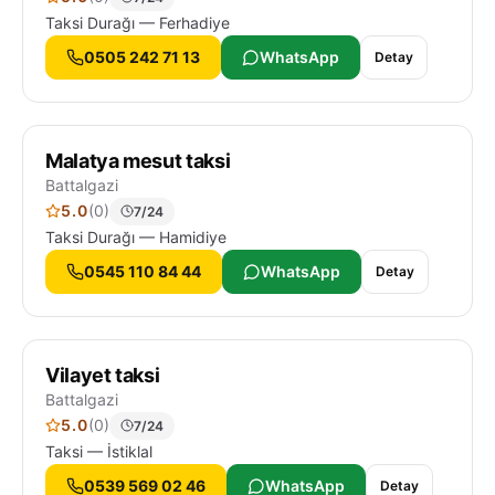
Taksi Durağı — Ferhadiye
0505 242 71 13
WhatsApp
Detay
Malatya mesut taksi
Battalgazi
5.0
(0)
7/24
Taksi Durağı — Hamidiye
0545 110 84 44
WhatsApp
Detay
Vilayet taksi
Battalgazi
5.0
(0)
7/24
Taksi — İstiklal
0539 569 02 46
WhatsApp
Detay