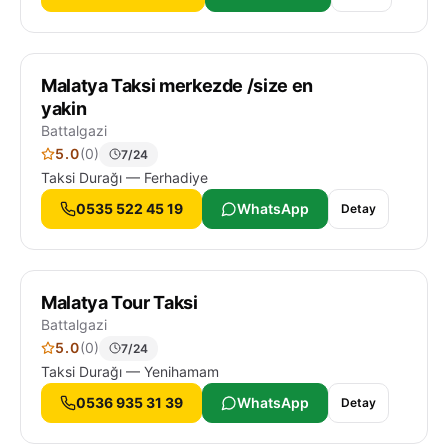
Malatya Taksi merkezde /size en
yakin
Battalgazi
5.0
(0)
7/24
Taksi Durağı — Ferhadiye
0535 522 45 19
WhatsApp
Detay
Malatya Tour Taksi
Battalgazi
5.0
(0)
7/24
Taksi Durağı — Yenihamam
0536 935 31 39
WhatsApp
Detay