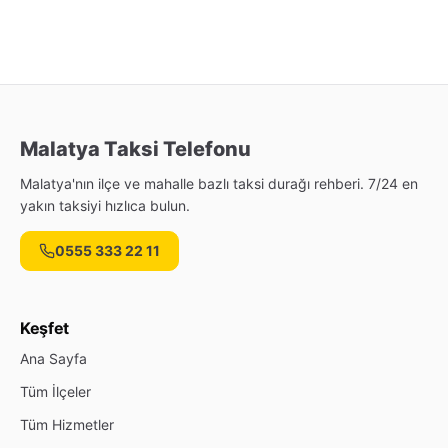
Malatya Taksi Telefonu
Malatya'nın ilçe ve mahalle bazlı taksi durağı rehberi. 7/24 en
yakın taksiyi hızlıca bulun.
0555 333 22 11
Keşfet
Ana Sayfa
Tüm İlçeler
Tüm Hizmetler