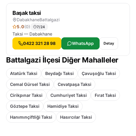
Başak taksi
Dabakhane
Battalgazi
5.0
(0)
7/24
Taksi — Dabakhane
0422 321 28 98
WhatsApp
Detay
Battalgazi İlçesi Diğer Mahalleler
Atatürk Taksi
Beydağı Taksi
Çavuşoğlu Taksi
Cemal Gürsel Taksi
Cevatpaşa Taksi
Cirikpınar Taksi
Cumhuriyet Taksi
Fırat Taksi
Göztepe Taksi
Hamidiye Taksi
Hanımınçiftliği Taksi
Hasırcılar Taksi