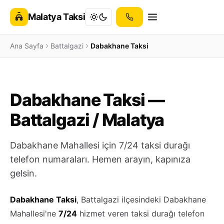
Malatya Taksi
Ana Sayfa
Battalgazi
Dabakhane Taksi
Dabakhane Taksi —
Battalgazi / Malatya
Dabakhane Mahallesi için 7/24 taksi durağı
telefon numaraları. Hemen arayın, kapınıza
gelsin.
Dabakhane Taksi
, Battalgazi ilçesindeki Dabakhane
Mahallesi'ne
7/24
hizmet veren taksi durağı telefon