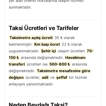
yer alan önemli noktalarına ulaşım hizmeti
sunmaktadır.
Taksi Ücretleri ve Tarifeler
Taksimetre açılış ücreti
35 ₺ olarak
belirlenmiştir.
Km başı ücret
22 ₺ olarak
uygulanmaktadır.
Şehir içi
ulaşım ücretleri
70-
150 ₺
arasında değişmektedir.
Havalimanı
transferi
ücretleri ise
500-800 ₺
arasında
değişmektedir.
Taksimetre mesafesine göre
değişen
ücretler,
adil
ve
şeffaf
bir hizmet
anlayışını yansıtmaktadır.
Neden Beydağı Taksi?