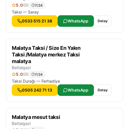
5.0
(0)
7/24
Taksi — Saray
0533 515 21 38
WhatsApp
Detay
Malatya Taksi / Size En Yakın
Taksi /Malatya merkez Taksi
malatya
Battalgazi
5.0
(0)
7/24
Taksi Durağı — Ferhadiye
0505 242 71 13
WhatsApp
Detay
Malatya mesut taksi
Battalgazi