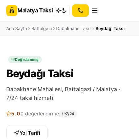
Malatya Taksi
Ana Sayfa
Battalgazi
Dabakhane Taksi
Beydağı Taksi
Doğrulanmış
Beydağı Taksi
Dabakhane Mahallesi, Battalgazi / Malatya ·
7/24 taksi hizmeti
5.0
0 değerlendirme
7/24
Yol Tarifi