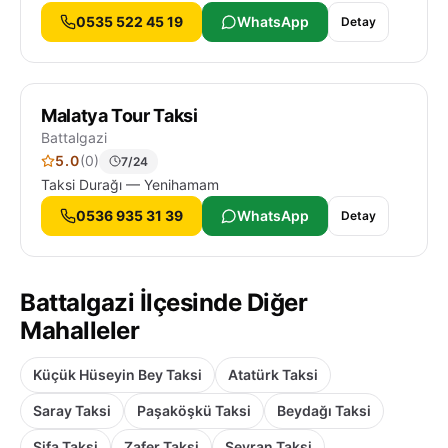
0535 522 45 19
WhatsApp
Detay
Malatya Tour Taksi
Battalgazi
5.0
(0)
7/24
Taksi Durağı — Yenihamam
0536 935 31 39
WhatsApp
Detay
Battalgazi İlçesinde Diğer
Mahalleler
Küçük Hüseyin Bey Taksi
Atatürk Taksi
Saray Taksi
Paşaköşkü Taksi
Beydağı Taksi
Şifa Taksi
Zafer Taksi
Seyran Taksi