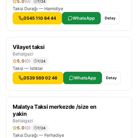
5.0
(0)
7/24
Taksi Durağı — Hamidiye
0545 110 84 44
WhatsApp
Detay
Vilayet taksi
Battalgazi
5.0
(0)
7/24
Taksi — İstiklal
0539 569 02 46
WhatsApp
Detay
Malatya Taksi merkezde /size en
yakin
Battalgazi
5.0
(0)
7/24
Taksi Durağı — Ferhadiye