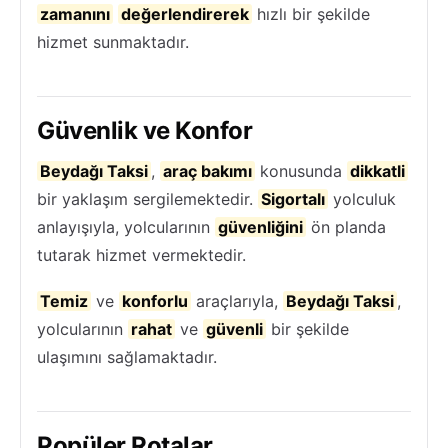
zamanını
değerlendirerek
hızlı bir şekilde
hizmet sunmaktadır.
Güvenlik ve Konfor
Beydağı Taksi
,
araç bakımı
konusunda
dikkatli
bir yaklaşım sergilemektedir.
Sigortalı
yolculuk
anlayışıyla, yolcularının
güvenliğini
ön planda
tutarak hizmet vermektedir.
Temiz
ve
konforlu
araçlarıyla,
Beydağı Taksi
,
yolcularının
rahat
ve
güvenli
bir şekilde
ulaşımını sağlamaktadır.
Popüler Rotalar