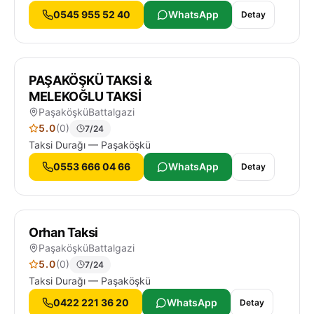
0545 955 52 40
WhatsApp
Detay
PAŞAKÖŞKÜ TAKSİ &
MELEKOĞLU TAKSİ
Paşaköşkü
Battalgazi
5.0
(0)
7/24
Taksi Durağı — Paşaköşkü
0553 666 04 66
WhatsApp
Detay
Orhan Taksi
Paşaköşkü
Battalgazi
5.0
(0)
7/24
Taksi Durağı — Paşaköşkü
0422 221 36 20
WhatsApp
Detay