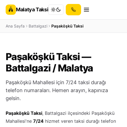
Malatya Taksi
Ana Sayfa
Battalgazi
Paşaköşkü Taksi
Paşaköşkü Taksi —
Battalgazi / Malatya
Paşaköşkü Mahallesi için 7/24 taksi durağı
telefon numaraları. Hemen arayın, kapınıza
gelsin.
Paşaköşkü Taksi
, Battalgazi ilçesindeki Paşaköşkü
Mahallesi'ne
7/24
hizmet veren taksi durağı telefon