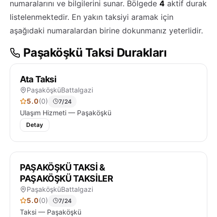
numaralarını ve bilgilerini sunar. Bölgede
4
aktif durak
listelenmektedir. En yakın taksiyi aramak için
aşağıdaki numaralardan birine dokunmanız yeterlidir.
Paşaköşkü Taksi Durakları
Ata Taksi
Paşaköşkü
Battalgazi
5.0
(0)
7/24
Ulaşım Hizmeti — Paşaköşkü
Detay
PAŞAKÖŞKÜ TAKSİ &
PAŞAKÖŞKÜ TAKSİLER
Paşaköşkü
Battalgazi
5.0
(0)
7/24
Taksi — Paşaköşkü