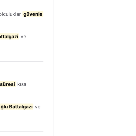
olculuklar
güvenle
ttalgazi
ve
süresi
kısa
ğlu Battalgazi
ve