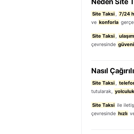
Neden Site T
Site Taksi
,
7/24 
ve
konforla
gerçek
Site Taksi
,
ulaşım
çevresinde
güvenil
Nasıl Çağırıl
Site Taksi
,
telefo
tutularak,
yolculu
Site Taksi
ile ilet
çevresinde
hızlı
v