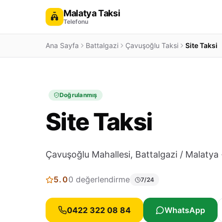
Malatya Taksi
Telefonu
Ana Sayfa
Battalgazi
Çavuşoğlu Taksi
Site Taksi
Doğrulanmış
Site Taksi
Çavuşoğlu Mahallesi, Battalgazi / Malatya 
5.0
0 değerlendirme
7/24
0422 322 08 84
WhatsApp