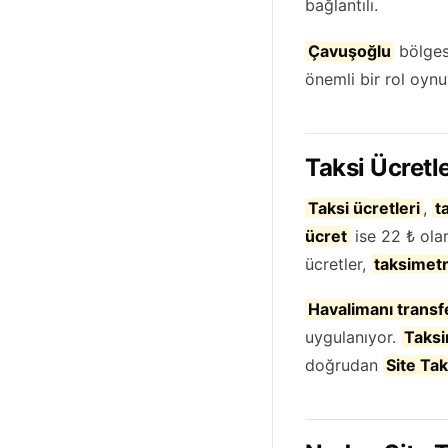
bağlantılı.
Çavuşoğlu
bölges
önemli bir rol oynu
Taksi Ücretle
Taksi ücretleri
,
t
ücret
ise 22 ₺ ola
ücretler,
taksimet
Havalimanı transf
uygulanıyor.
Taksi
doğrudan
Site Tak