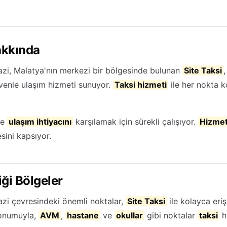
akkında
zi, Malatya'nın merkezi bir bölgesinde bulunan
Site Taksi
üvenle ulaşım hizmeti sunuyor.
Taksi hizmeti
ile her nokta ko
de
ulaşım ihtiyacını
karşılamak için sürekli çalışıyor.
Hizmet
sini kapsıyor.
ği Bölgeler
zi çevresindeki önemli noktalar,
Site Taksi
ile kolayca erişi
konumuyla,
AVM
,
hastane
ve
okullar
gibi noktalar
taksi
hi