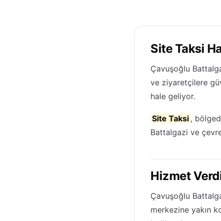
Site Taksi H
Çavuşoğlu Battalga
ve ziyaretçilere g
hale geliyor.
Site Taksi
, bölge
Battalgazi ve çevre
Hizmet Verdi
Çavuşoğlu Battalga
merkezine yakın 