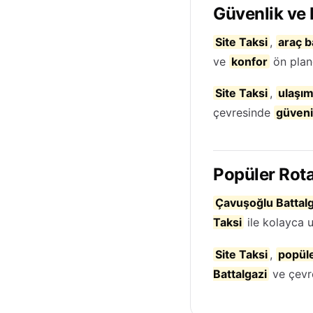
Güvenlik ve
Site Taksi
,
araç b
ve
konfor
ön plan
Site Taksi
,
ulaşı
çevresinde
güvenil
Popüler Rota
Çavuşoğlu Battalg
Taksi
ile kolayca ul
Site Taksi
,
popüle
Battalgazi
ve çevr