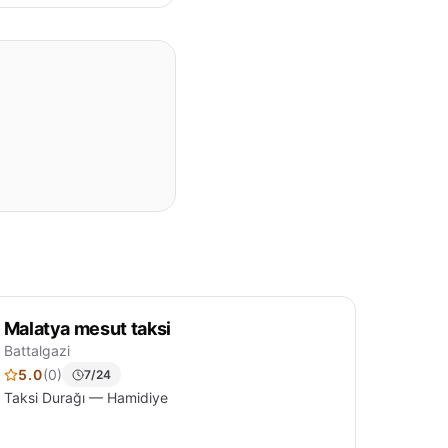
Malatya mesut taksi
Battalgazi
5.0
(0)
7/24
Taksi Durağı — Hamidiye