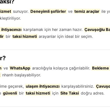
aksi?
hizmet
sunuyor.
Deneyimli şoförler
ve
temiz araçlar
ile y
leştiriliyor.
 ihtiyacınızı
karşılamak için her zaman hazır.
Çavuşoğlu Ba
ir
bir
taksi hizmeti
arayanlar için ideal bir seçim.
ır?
n
ve
WhatsApp
aracılığıyla kolayca çağırılabilir.
Bekleme 
k
nhanh başlayabiliyor.
işime geçerek,
ulaşım ihtiyacınızı
karşılayabilirsiniz.
Çavuşo
e
güvenli
bir
taksi hizmeti
için
Site Taksi
doğru adres.