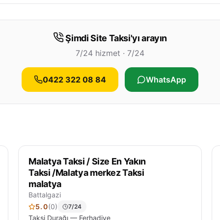
Şimdi Site Taksi'yı arayın
7/24 hizmet · 7/24
0422 322 08 84
WhatsApp
Malatya Taksi / Size En Yakın
Taksi /Malatya merkez Taksi
malatya
Battalgazi
5.0
(0)
7/24
Taksi Durağı — Ferhadiye