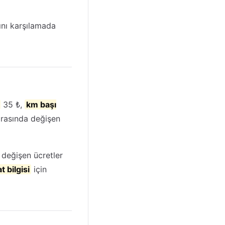
ını karşılamada
35 ₺,
km başı
rasında değişen
değişen ücretler
t bilgisi
için