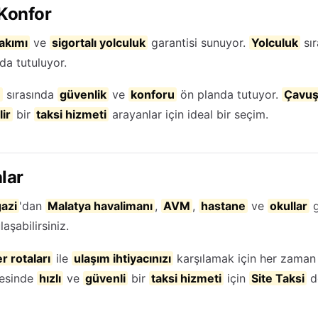
 Konfor
akımı
ve
sigortalı yolculuk
garantisi sunuyor.
Yolculuk
sı
da tutuluyor.
m
sırasında
güvenlik
ve
konforu
ön planda tutuyor.
Çavuş
ir
bir
taksi hizmeti
arayanlar için ideal bir seçim.
lar
azi
'dan
Malatya havalimanı
,
AVM
,
hastane
ve
okullar
g
aşabilirsiniz.
r rotaları
ile
ulaşım ihtiyacınızı
karşılamak için her zaman 
esinde
hızlı
ve
güvenli
bir
taksi hizmeti
için
Site Taksi
d