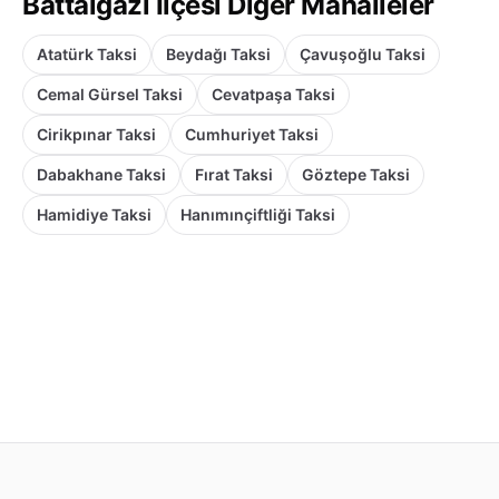
Battalgazi İlçesi Diğer Mahalleler
Atatürk Taksi
Beydağı Taksi
Çavuşoğlu Taksi
Cemal Gürsel Taksi
Cevatpaşa Taksi
Cirikpınar Taksi
Cumhuriyet Taksi
Dabakhane Taksi
Fırat Taksi
Göztepe Taksi
Hamidiye Taksi
Hanımınçiftliği Taksi