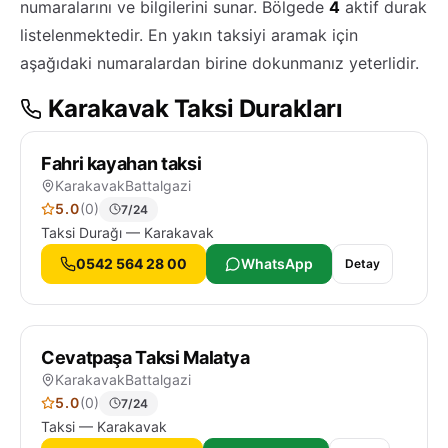
numaralarını ve bilgilerini sunar. Bölgede
4
aktif durak
listelenmektedir. En yakın taksiyi aramak için
aşağıdaki numaralardan birine dokunmanız yeterlidir.
Karakavak Taksi Durakları
Fahri kayahan taksi
Karakavak
Battalgazi
5.0
(0)
7/24
Taksi Durağı — Karakavak
0542 564 28 00
WhatsApp
Detay
Cevatpaşa Taksi Malatya
Karakavak
Battalgazi
5.0
(0)
7/24
Taksi — Karakavak