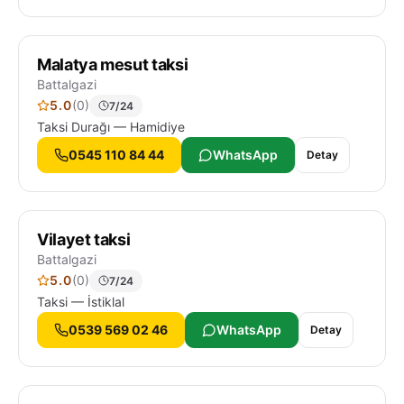
Malatya mesut taksi
Battalgazi
5.0
(0)
7/24
Taksi Durağı — Hamidiye
0545 110 84 44
WhatsApp
Detay
Vilayet taksi
Battalgazi
5.0
(0)
7/24
Taksi — İstiklal
0539 569 02 46
WhatsApp
Detay