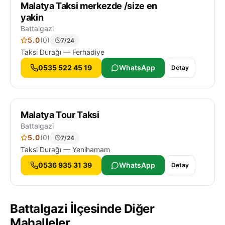
Malatya Taksi merkezde /size en
yakin
Battalgazi
5.0
(0)
7/24
Taksi Durağı — Ferhadiye
0535 522 45 19
WhatsApp
Detay
Malatya Tour Taksi
Battalgazi
5.0
(0)
7/24
Taksi Durağı — Yenihamam
0536 935 31 39
WhatsApp
Detay
Battalgazi İlçesinde Diğer
Mahalleler