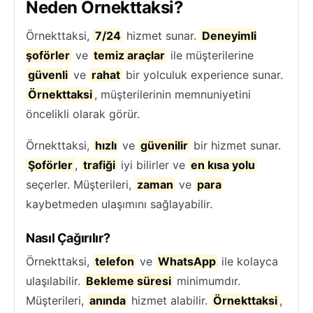
Neden Örnekttaksi?
Örnekttaksi,
7/24
hizmet sunar.
Deneyimli
şoförler
ve
temiz araçlar
ile müşterilerine
güvenli
ve
rahat
bir yolculuk experience sunar.
Örnekttaksi
, müşterilerinin memnuniyetini
öncelikli olarak görür.
Örnekttaksi,
hızlı
ve
güvenilir
bir hizmet sunar.
Şoförler
,
trafiği
iyi bilirler ve
en kısa yolu
seçerler. Müşterileri,
zaman
ve
para
kaybetmeden ulaşımını sağlayabilir.
Nasıl Çağırılır?
Örnekttaksi,
telefon
ve
WhatsApp
ile kolayca
ulaşılabilir.
Bekleme süresi
minimumdır.
Müşterileri,
anında
hizmet alabilir.
Örnekttaksi
,