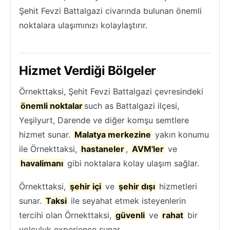
Şehit Fevzi Battalgazi civarında bulunan önemli
noktalara ulaşımınızı kolaylaştırır.
Hizmet Verdiği Bölgeler
Örnekttaksi, Şehit Fevzi Battalgazi çevresindeki
önemli noktalar
such as Battalgazi ilçesi,
Yeşilyurt, Darende ve diğer komşu semtlere
hizmet sunar.
Malatya merkezine
yakın konumu
ile Örnekttaksi,
hastaneler
,
AVM'ler
ve
havalimanı
gibi noktalara kolay ulaşım sağlar.
Örnekttaksi,
şehir içi
ve
şehir dışı
hizmetleri
sunar.
Taksi
ile seyahat etmek isteyenlerin
tercihi olan Örnekttaksi,
güvenli
ve
rahat
bir
yolculuk experience sunar.