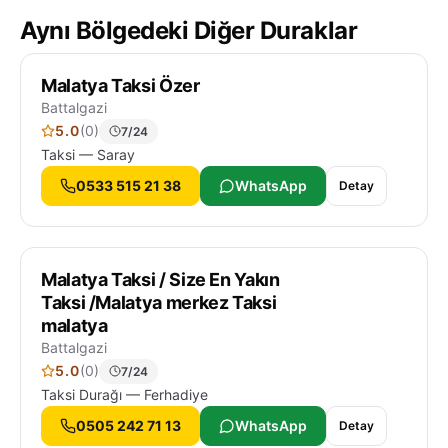
Aynı Bölgedeki Diğer Duraklar
Malatya Taksi Özer
Battalgazi
5.0
(0)
7/24
Taksi — Saray
0533 515 21 38
WhatsApp
Detay
Malatya Taksi / Size En Yakın
Taksi /Malatya merkez Taksi
malatya
Battalgazi
5.0
(0)
7/24
Taksi Durağı — Ferhadiye
0505 242 71 13
WhatsApp
Detay