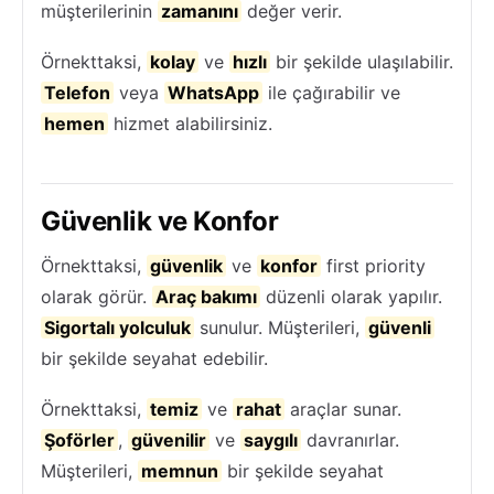
müşterilerinin
zamanını
değer verir.
Örnekttaksi,
kolay
ve
hızlı
bir şekilde ulaşılabilir.
Telefon
veya
WhatsApp
ile çağırabilir ve
hemen
hizmet alabilirsiniz.
Güvenlik ve Konfor
Örnekttaksi,
güvenlik
ve
konfor
first priority
olarak görür.
Araç bakımı
düzenli olarak yapılır.
Sigortalı yolculuk
sunulur. Müşterileri,
güvenli
bir şekilde seyahat edebilir.
Örnekttaksi,
temiz
ve
rahat
araçlar sunar.
Şoförler
,
güvenilir
ve
saygılı
davranırlar.
Müşterileri,
memnun
bir şekilde seyahat