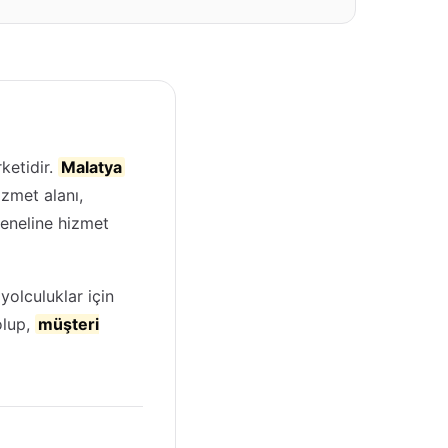
ketidir.
Malatya
izmet alanı,
geneline hizmet
yolculuklar için
olup,
müşteri