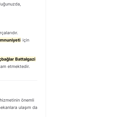
duğunuzda,
çalarıdır.
mnuniyeti
için
bağlar Battalgazi
am etmektedir.
hizmetinin önemli
 mekanlara ulaşım da