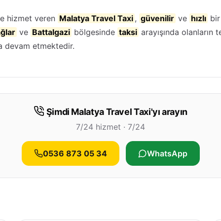
ine hizmet veren
Malatya Travel Taxi
,
güvenilir
ve
hızlı
bir
ğlar
ve
Battalgazi
bölgesinde
taksi
arayışında olanların t
 devam etmektedir.
Şimdi Malatya Travel Taxi'yı arayın
7/24 hizmet · 7/24
0536 873 05 34
WhatsApp