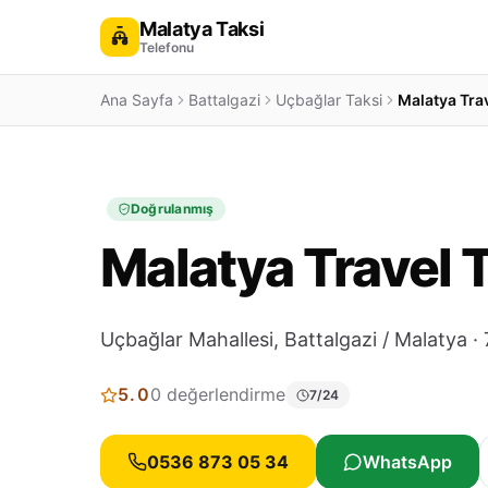
Malatya Taksi
Telefonu
Ana Sayfa
Battalgazi
Uçbağlar Taksi
Malatya Trav
Doğrulanmış
Malatya Travel 
Uçbağlar Mahallesi, Battalgazi / Malatya · 
5.0
0 değerlendirme
7/24
0536 873 05 34
WhatsApp