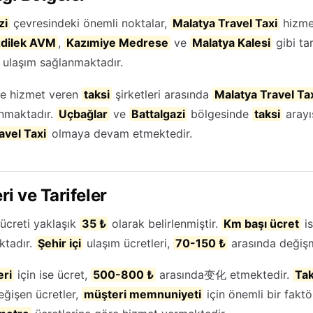
zi
çevresindeki önemli noktalar,
Malatya Travel Taxi
hizme
dilek AVM
,
Kazımiye Medrese
ve
Malatya Kalesi
gibi tar
 ulaşım sağlanmaktadır.
ine hizmet veren
taksi
şirketleri arasında
Malatya Travel Ta
nmaktadır.
Uçbağlar
ve
Battalgazi
bölgesinde
taksi
arayı
avel Taxi
olmaya devam etmektedir.
ri ve Tarifeler
ücreti yaklaşık
35 ₺
olarak belirlenmiştir.
Km başı ücret
is
ktadır.
Şehir içi
ulaşım ücretleri,
70-150 ₺
arasında değişm
eri
için ise ücret,
500-800 ₺
arasında变化 etmektedir.
Ta
ğişen ücretler,
müşteri memnuniyeti
için önemli bir fakt