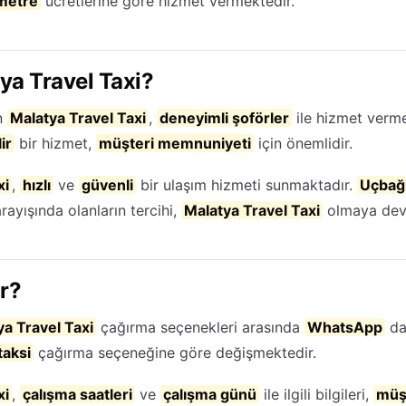
metre
ücretlerine göre hizmet vermektedir.
ya Travel Taxi?
n
Malatya Travel Taxi
,
deneyimli şoförler
ile hizmet verm
ir
bir hizmet,
müşteri memnuniyeti
için önemlidir.
xi
,
hızlı
ve
güvenli
bir ulaşım hizmeti sunmaktadır.
Uçbağl
rayışında olanların tercihi,
Malatya Travel Taxi
olmaya dev
ır?
ya Travel Taxi
çağırma seçenekleri arasında
WhatsApp
da
taksi
çağırma seçeneğine göre değişmektedir.
xi
,
çalışma saatleri
ve
çalışma günü
ile ilgili bilgileri,
müş