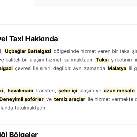
el Taxi Hakkında
i,
Uçbağlar Battalgazi
bölgesinde hizmet veren bir taksi şir
ve kaliteli bir ulaşım hizmeti sunmaktadır.
Taksi
şirketinin h
algazi
çevresi ile sınırlı değildir, aynı zamanda
Malatya
ili 
xi
,
havalimanı
transferi,
şehir içi
ulaşım ve
uzun mesafe
Deneyimli şoförler
ve
temiz araçlar
ile hizmet vermekte 
landa tutulmaktadır.
ği Bölgeler