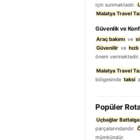
için sunmaktadır.
U
Malatya Travel Ta
Güvenlik ve Konf
Araç bakımı
ve
s
Güvenilir
ve
hızlı
önem vermektedir.
Malatya Travel Ta
bölgesinde
taksi
a
Popüler Rota
Uçbağlar Battalga
parçalarındandır.
mümkündür.