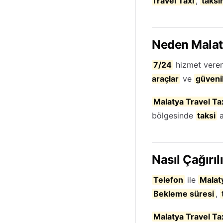
Travel Taxi
,
taksi
Neden Malat
7/24
hizmet vere
araçlar
ve
güvenil
Malatya Travel Ta
bölgesinde
taksi
a
Nasıl Çağırıl
Telefon
ile
Malat
Bekleme süresi
,
Malatya Travel Ta