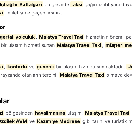
çbağlar Battalgazi
bölgesinde
taksi
çağırma ihtiyacı duy
xi
ile iletişime geçebilirsiniz.
or
igortalı yolculuk
,
Malatya Travel Taxi
hizmetinin önemli par
bir ulaşım hizmeti sunan
Malatya Travel Taxi
,
müşteri me
xi
,
konforlu
ve
güvenli
bir ulaşım hizmeti sunmaktadır.
Uç
rayışında olanların tercihi,
Malatya Travel Taxi
olmaya dev
lar
zi
bölgesinden
havalimanına
ulaşım,
Malatya Travel Taxi
Özdilek AVM
ve
Kazımiye Medrese
gibi tarihi ve turistik