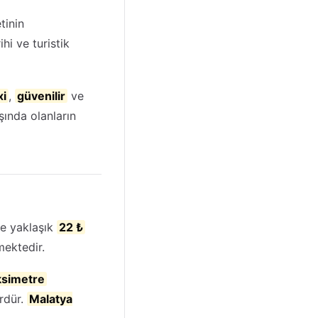
tinin
ihi ve turistik
xi
,
güvenilir
ve
şında olanların
e yaklaşık
22 ₺
ektedir.
ksimetre
ördür.
Malatya