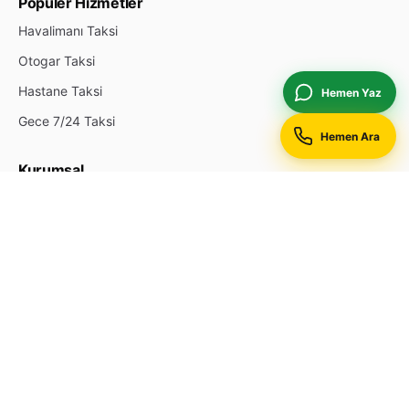
Popüler Hizmetler
Havalimanı Taksi
Otogar Taksi
Hastane Taksi
Hemen Yaz
Gece 7/24 Taksi
Hemen Ara
Kurumsal
Hakkımızda
İletişim
Durak Ekle
Reklam & Öne Çıkan
Gizlilik Politikası
Site Haritası