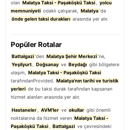
olan
Malatya Taksi - Paşaköşkü Taksi
,
yolcu
memnuniyeti
odaklı çalışarak,
Malatya
'da
önde gelen taksi durakları
arasında yer alır.
Popüler Rotalar
Battalgazi
'den
Malatya Şehir Merkezi
'ne,
Yeşilyurt
,
Doğsanay
ve
Beydağı
gibi bölgelere
ulaşım,
Malatya Taksi - Paşaköşkü Taksi
tarafındanProvided.
Malatya'nın tarihi ve turistik
yerleri
de bu taksi durak tarafından kapsanan
hizmet alanları arasında yer alır.
Hastaneler
,
AVM'ler
ve
okullar
gibi önemli
noktalarına da hizmet veren
Malatya Taksi -
Paşaköşkü Taksi
,
Battalgazi
ve çevresindeki