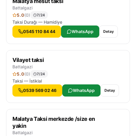
Malatya mesut taksi
Battalgazi
5.0
(0)
7/24
Taksi Durağı — Hamidiye
0545 110 84 44
WhatsApp
Detay
Vilayet taksi
Battalgazi
5.0
(0)
7/24
Taksi — İstiklal
0539 569 02 46
WhatsApp
Detay
Malatya Taksi merkezde /size en
yakin
Battalgazi