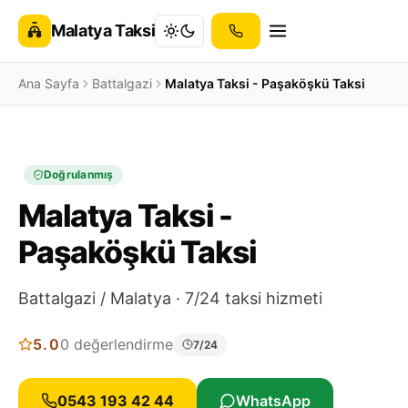
Malatya Taksi
Ana Sayfa
Battalgazi
Malatya Taksi - Paşaköşkü Taksi
Doğrulanmış
Malatya Taksi -
Paşaköşkü Taksi
Battalgazi / Malatya · 7/24 taksi hizmeti
5.0
0 değerlendirme
7/24
0543 193 42 44
WhatsApp