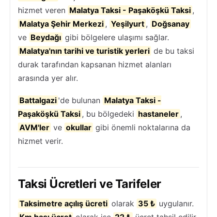
hizmet veren
Malatya Taksi - Paşaköşkü Taksi
,
Malatya Şehir Merkezi
,
Yeşilyurt
,
Doğsanay
ve
Beydağı
gibi bölgelere ulaşımı sağlar.
Malatya'nın tarihi ve turistik yerleri
de bu taksi
durak tarafından kapsanan hizmet alanları
arasında yer alır.
Battalgazi
'de bulunan
Malatya Taksi -
Paşaköşkü Taksi
, bu bölgedeki
hastaneler
,
AVM'ler
ve
okullar
gibi önemli noktalarına da
hizmet verir.
Taksi Ücretleri ve Tarifeler
Taksimetre açılış ücreti
olarak
35 ₺
uygulanır.
Km başı ücret
olarak ise
22 ₺
ücret tahsil edilir.