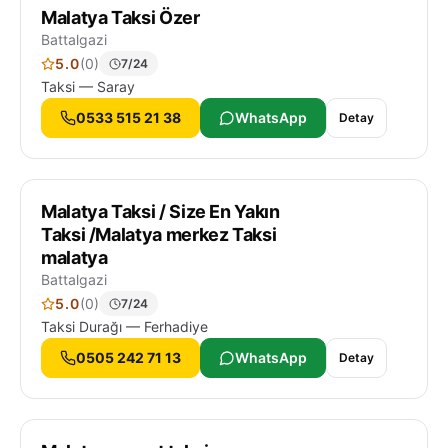
Malatya Taksi Özer
Battalgazi
5.0
(0)
7/24
Taksi — Saray
0533 515 21 38
WhatsApp
Detay
Malatya Taksi / Size En Yakın
Taksi /Malatya merkez Taksi
malatya
Battalgazi
5.0
(0)
7/24
Taksi Durağı — Ferhadiye
0505 242 71 13
WhatsApp
Detay