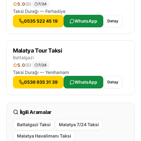
5.0
(0)
7/24
Taksi Durağı — Ferhadiye
0535 522 45 19
WhatsApp
Detay
Malatya Tour Taksi
Battalgazi
5.0
(0)
7/24
Taksi Durağı — Yenihamam
0536 935 31 39
WhatsApp
Detay
İlgili Aramalar
Battalgazi Taksi
Malatya 7/24 Taksi
Malatya Havalimanı Taksi