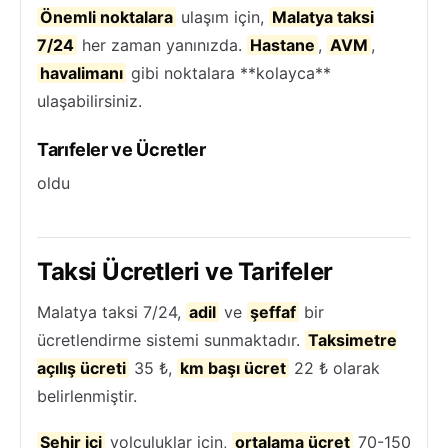
Önemli noktalara
ulaşım için,
Malatya taksi
7/24
her zaman yanınızda.
Hastane
,
AVM
,
havalimanı
gibi noktalara **kolayca**
ulaşabilirsiniz.
Tarıfeler ve Ücretler
oldu
Taksi Ücretleri ve Tarifeler
Malatya taksi 7/24,
adil
ve
şeffaf
bir
ücretlendirme sistemi sunmaktadır.
Taksimetre
açılış ücreti
35 ₺,
km başı ücret
22 ₺ olarak
belirlenmiştir.
Şehir içi
yolculuklar için,
ortalama ücret
70-150