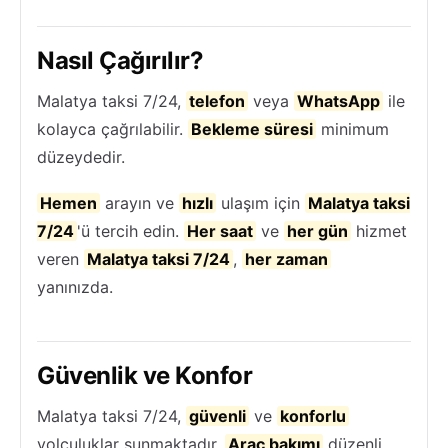
Nasıl Çağırılır?
Malatya taksi 7/24,
telefon
veya
WhatsApp
ile
kolayca çağrılabilir.
Bekleme süresi
minimum
düzeydedir.
Hemen
arayın ve
hızlı
ulaşım için
Malatya taksi
7/24
'ü tercih edin.
Her saat
ve
her gün
hizmet
veren
Malatya taksi 7/24
,
her zaman
yanınızda.
Güvenlik ve Konfor
Malatya taksi 7/24,
güvenli
ve
konforlu
yolculuklar sunmaktadır.
Araç bakımı
düzenli