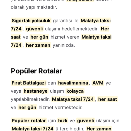
olarak yapılmaktadır.
Sigortalı yolculuk
garantisi ile
Malatya taksi
7/24
,
güvenli
ulaşımı hedeflemektedir.
Her
saat
ve
her gün
hizmet veren
Malatya taksi
7/24
,
her zaman
yanınızda.
Popüler Rotalar
Fırat Battalgazi
'dan
havalimanına
,
AVM
'ye
veya
hastaneye
ulaşım
kolayca
yapılabilmektedir.
Malatya taksi 7/24
,
her saat
ve
her gün
hizmet vermektedir.
Popüler rotalar
için
hızlı
ve
güvenli
ulaşım için
Malatya taksi 7/24
'ü tercih edin.
Her zaman