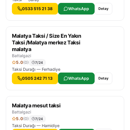
0533 515 21 38
WhatsApp
Detay
Malatya Taksi / Size En Yakın
Taksi /Malatya merkez Taksi
malatya
Battalgazi
5.0
(0)
7/24
Taksi Durağı — Ferhadiye
0505 242 71 13
WhatsApp
Detay
Malatya mesut taksi
Battalgazi
5.0
(0)
7/24
Taksi Durağı — Hamidiye