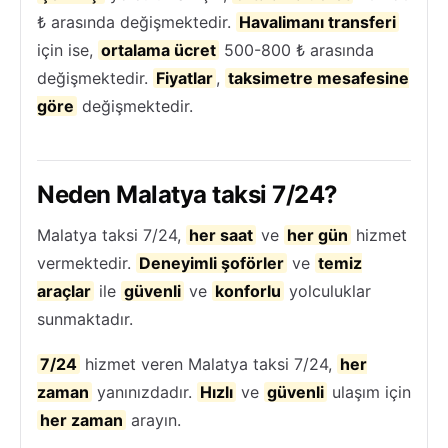
₺ arasında değişmektedir.
Havalimanı transferi
için ise,
ortalama ücret
500-800 ₺ arasında
değişmektedir.
Fiyatlar
,
taksimetre mesafesine
göre
değişmektedir.
Neden Malatya taksi 7/24?
Malatya taksi 7/24,
her saat
ve
her gün
hizmet
vermektedir.
Deneyimli şoförler
ve
temiz
araçlar
ile
güvenli
ve
konforlu
yolculuklar
sunmaktadır.
7/24
hizmet veren Malatya taksi 7/24,
her
zaman
yanınızdadır.
Hızlı
ve
güvenli
ulaşım için
her zaman
arayın.