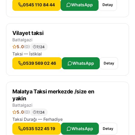
0545 110 84 44
WhatsApp
Detay
Vilayet taksi
Battalgazi
5.0
(0)
7/24
Taksi — İstiklal
0539 569 02 46
WhatsApp
Detay
Malatya Taksi merkezde /size en
yakin
Battalgazi
5.0
(0)
7/24
Taksi Durağı — Ferhadiye
0535 522 45 19
WhatsApp
Detay