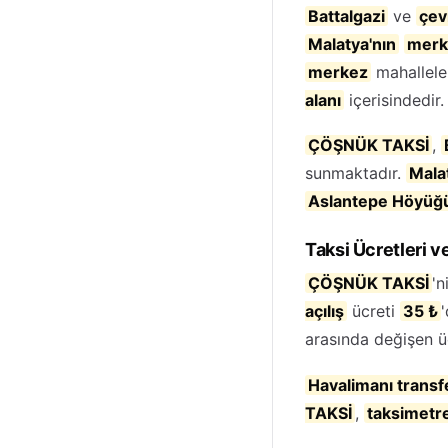
Battalgazi
ve
çev
Malatya'nın
merk
merkez
mahallele
alanı
içerisindedir.
ÇÖŞNÜK TAKSİ
,
sunmaktadır.
Mala
Aslantepe Höyüğ
Taksi Ücretleri ve
ÇÖŞNÜK TAKSİ
'n
açılış
ücreti
35 ₺
'
arasında değişen ü
Havalimanı transf
TAKSİ
,
taksimetr