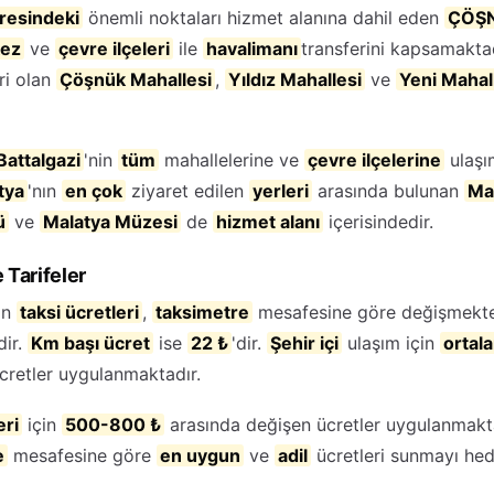
resindeki
önemli noktaları hizmet alanına dahil eden
ÇÖŞN
ez
ve
çevre ilçeleri
ile
havalimanı
transferini kapsamakta
ri olan
Çöşnük Mahallesi
,
Yıldız Mahallesi
ve
Yeni Mahal
Battalgazi
'nin
tüm
mahallelerine ve
çevre ilçelerine
ulaşı
tya
'nın
en çok
ziyaret edilen
yerleri
arasında bulunan
Mal
ü
ve
Malatya Müzesi
de
hizmet alanı
içerisindedir.
 Tarifeler
in
taksi ücretleri
,
taksimetre
mesafesine göre değişmekte
dir.
Km başı ücret
ise
22 ₺
'dir.
Şehir içi
ulaşım için
ortal
cretler uygulanmaktadır.
eri
için
500-800 ₺
arasında değişen ücretler uygulanmakt
e
mesafesine göre
en uygun
ve
adil
ücretleri sunmayı hed