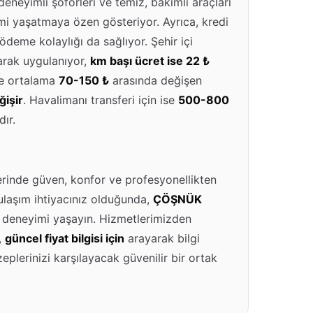
 deneyimli şoförleri ve temiz, bakımlı araçları
imi yaşatmaya özen gösteriyor. Ayrıca, kredi
 ödeme kolaylığı da sağlıyor. Şehir içi
arak uygulanıyor,
km başı ücret ise 22 ₺
rde ortalama
70-150 ₺
arasında değişen
işir
. Havalimanı transferi için ise
500-800
ır.
lerinde güven, konfor ve profesyonellikten
ulaşım ihtiyacınız olduğunda,
ÇÖŞNÜK
hat deneyimi yaşayın. Hizmetlerimizden
,
güncel fiyat bilgisi için
arayarak bilgi
zeplerinizi karşılayacak güvenilir bir ortak