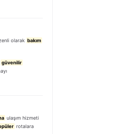
zenli olarak
bakım
e
güvenilir
ayı
na
ulaşım hizmeti
opüler
rotalara