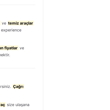
ve
temiz araçlar
 experience
n fiyatlar
ve
ektir.
rsiniz.
Çağrı
raç
size ulaşana