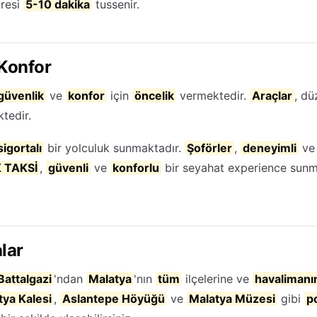
resi
5-10 dakika
tussenir.
 Konfor
güvenlik
ve
konfor
için
öncelik
vermektedir.
Araçlar
, dü
tedir.
sigortalı
bir yolculuk sunmaktadır.
Şoförler
,
deneyimli
v
 TAKSİ
,
güvenli
ve
konforlu
bir seyahat experience sunm
lar
Battalgazi
'ndan
Malatya
'nın
tüm
ilçelerine ve
havalimanı
tya Kalesi
,
Aslantepe Höyüğü
ve
Malatya Müzesi
gibi
p