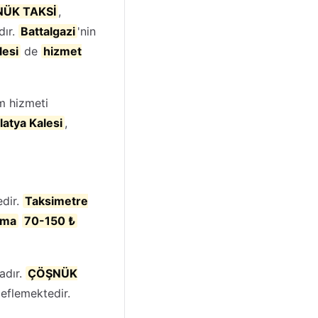
ÜK TAKSİ
,
dır.
Battalgazi
'nin
lesi
de
hizmet
m hizmeti
atya Kalesi
,
dir.
Taksimetre
ama
70-150 ₺
adır.
ÇÖŞNÜK
eflemektedir.