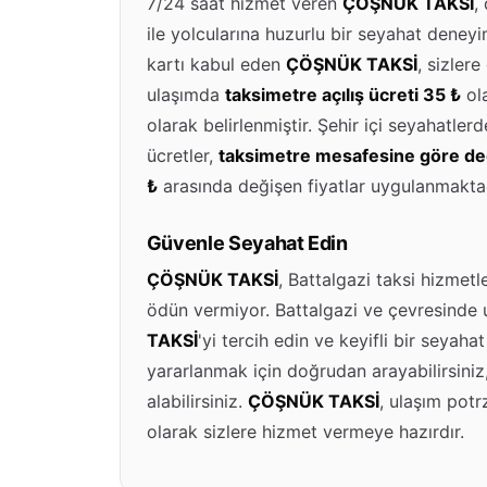
7/24 saat hizmet veren
ÇÖŞNÜK TAKSİ
,
ile yolcularına huzurlu bir seyahat deney
kartı kabul eden
ÇÖŞNÜK TAKSİ
, sizlere
ulaşımda
taksimetre açılış ücreti 35 ₺
ol
olarak belirlenmiştir. Şehir içi seyahatle
ücretler,
taksimetre mesafesine göre değ
₺
arasında değişen fiyatlar uygulanmaktad
Güvenle Seyahat Edin
ÇÖŞNÜK TAKSİ
, Battalgazi taksi hizmet
ödün vermiyor. Battalgazi ve çevresinde 
TAKSİ
'yi tercih edin ve keyifli bir seya
yararlanmak için doğrudan arayabilirsiniz
alabilirsiniz.
ÇÖŞNÜK TAKSİ
, ulaşım potr
olarak sizlere hizmet vermeye hazırdır.