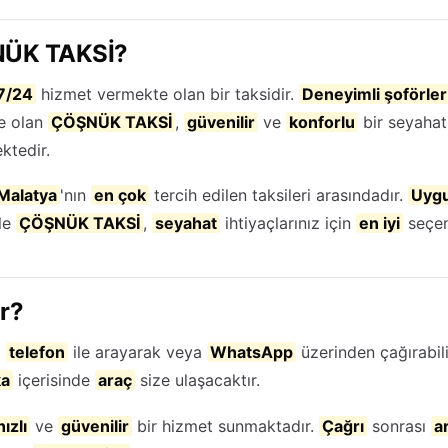
ÜK TAKSİ?
7/24
hizmet vermekte olan bir taksidir.
Deneyimli şoförler
te olan
ÇÖŞNÜK TAKSİ
,
güvenilir
ve
konforlu
bir seyahat
ktedir.
Malatya
'nın
en çok
tercih edilen taksileri arasındadır.
Uygu
le
ÇÖŞNÜK TAKSİ
,
seyahat
ihtiyaçlarınız için
en iyi
seçen
ır?
i
telefon
ile arayarak veya
WhatsApp
üzerinden çağırabili
ka
içerisinde
araç
size ulaşacaktır.
hızlı
ve
güvenilir
bir hizmet sunmaktadır.
Çağrı
sonrası
a