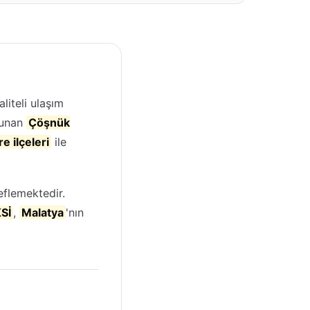
aliteli ulaşım
lunan
Çöşnük
e ilçeleri
ile
flemektedir.
Sİ
,
Malatya
'nın