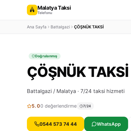
Malatya Taksi
Telefonu
Ana Sayfa
Battalgazi
ÇÖŞNÜK TAKSİ
Doğrulanmış
ÇÖŞNÜK TAKSİ
Battalgazi / Malatya · 7/24 taksi hizmeti
5.0
0 değerlendirme
7/24
0544 573 74 44
WhatsApp