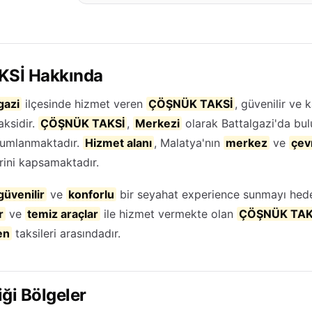
Sİ Hakkında
gazi
ilçesinde hizmet veren
ÇÖŞNÜK TAKSİ
, güvenilir ve k
aksidir.
ÇÖŞNÜK TAKSİ
,
Merkezi
olarak Battalgazi'da bu
numlanmaktadır.
Hizmet alanı
, Malatya'nın
merkez
ve
çevr
rini kapsamaktadır.
güvenilir
ve
konforlu
bir seyahat experience sunmayı hede
r
ve
temiz araçlar
ile hizmet vermekte olan
ÇÖŞNÜK TAK
en
taksileri arasındadır.
ği Bölgeler