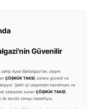
nda
gazi'nin Güvenilir
 sahip ilçesi Battalgazi'de, ulaşım
ren
ÇÖŞNÜK TAKSİ
, sizlere güvenli ve
ışıyor. Şehir içi ulaşımdan havalimanı ve
zmet yelpazesi sunan
ÇÖŞNÜK TAKSİ
,
 ilk tercihi olmayı hedefliyor.