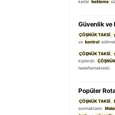
kadar
bekleme
sü
Güvenlik ve
ÇÖŞNÜK TAKSİ
,
ve
kontrol
edilmek
ÇÖŞNÜK TAKSİ
,
kişilerdir.
ÇÖŞNÜK
hedeflemektedir.
Popüler Rota
ÇÖŞNÜK TAKSİ
,
sunmaktadır.
Mala