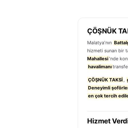
ÇÖŞNÜK TAK
Malatya'nın
Battal
hizmeti sunan bir t
Mahallesi
'nde ko
havalimanı
transfe
ÇÖŞNÜK TAKSİ
,
Deneyimli şoförle
en çok tercih edil
Hizmet Verdi