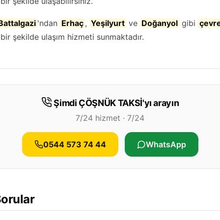
bir şekilde ulaşabilirsiniz.
Battalgazi
'ndan
Erhaç
,
Yeşilyurt
ve
Doğanyol
gibi
çevr
bir şekilde ulaşım hizmeti sunmaktadır.
Şimdi ÇÖŞNÜK TAKSİ'yı arayın
7/24 hizmet · 7/24
0544 573 74 44
WhatsApp
orular