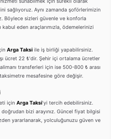
hizmeti sunabilmek için sürekli olarak
ğini sağlıyoruz. Aynı zamanda şoförlerimizin
z. Böylece sizleri güvenle ve konforla
tı kabul eden araçlarımızla, ödemelerinizi
çin
Arga Taksi
ile iş birliği yapabilirsiniz.
ı ücret 22 ₺'dir. Şehir içi ortalama ücretler
limanı transferleri için ise 500-800 ₺ arası
 taksimetre mesafesine göre değişir.
i
ti için
Arga Taksi
'yi tercih edebilirsiniz.
doğrudan bizi arayınız. Güncel fiyat bilgisi
izden yararlanarak, yolculuğunuzu güven ve