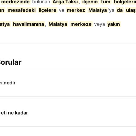
n
merkezinde
bulunan
Arga Taksi
,
ilçenin
tüm
bölgeleri
ın
mesafedeki
ilçelere
ve
merkez
Malatya
'ya
da
ula
atya
havalimanına
,
Malatya
merkeze
veya
yakın
orular
rı nedir
eti ne kadar