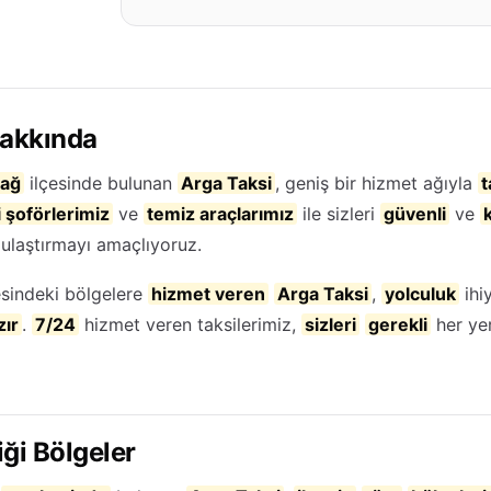
Hakkında
ağ
ilçesinde bulunan
Arga Taksi
, geniş bir hizmet ağıyla
t
 şoförlerimiz
ve
temiz araçlarımız
ile sizleri
güvenli
ve
ulaştırmayı amaçlıyoruz.
sindeki bölgelere
hizmet veren
Arga Taksi
,
yolculuk
ihi
zır
.
7/24
hizmet veren taksilerimiz,
sizleri
gerekli
her ye
ği Bölgeler