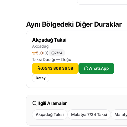
Aynı Bölgedeki Diğer Duraklar
Akçadağ Taksi
Akçadağ
5.0
(0)
7/24
Taksi Durağı — Doğu
0543 809 36 58
WhatsApp
Detay
İlgili Aramalar
Akçadağ Taksi
Malatya 7/24 Taksi
Malaty