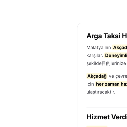
Arga Taksi 
Malatya'nın
Akçad
karşılar.
Deneyimli
şekilde目的lerinize 
Akçadağ
ve çevre
için
her zaman ha
ulaştıracaktır.
Hizmet Verdi