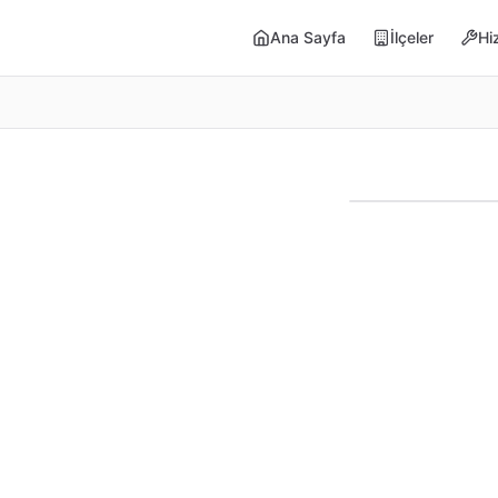
Ana Sayfa
İlçeler
Hi