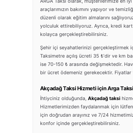
ARGA Taksi olarak, müşterilerimize en iyi 
araçlarımızın bakımını yapıyor ve temizli
düzenli olarak eğitim almalarını sağlıyoru
yolculuk ettirebiliyoruz. Ayrıca, kredi kar
kolayca gerçekleştirebilirsiniz.
Şehir içi seyahatlerinizi gerçekleştirmek i
Taksimetre açılış ücreti 35 ₺'dir ve km baş
ise 70-150 ₺ arasında değişmektedir. Hava
bir ücret ödemeniz gerekecektir. Fiyatlar
Akçadağ Taksi Hizmeti için Arga Taks
İhtiyciniz olduğunda,
Akçadağ taksi
hizme
Hizmetlerimizden faydalanmak için lütfen 
için doğrudan arayınız ve 7/24 hizmetim
konfor içinde gerçekleştirebilirsiniz.