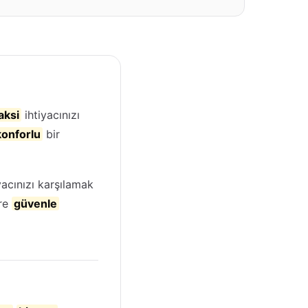
aksi
ihtiyacınızı
konforlu
bir
yacınızı karşılamak
re
güvenle