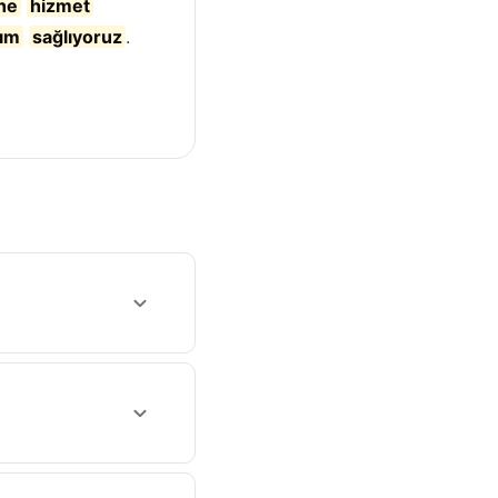
ne
hizmet
şım
sağlıyoruz
.