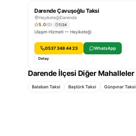
Darende Çavuşoğlu Taksi
Heyiketeği
Darende
5.0
(0)
7/24
Ulaşım Hizmeti — Heyiketeği
0537 348 44 23
WhatsApp
Detay
Darende İlçesi Diğer Mahalleler
Balaban Taksi
Baştürk Taksi
Günpınar Taksi