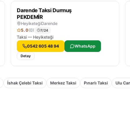
Darende Taksi Durmuş
PEKDEMİR
Heyiketeği
Darende
5.0
(0)
7/24
Taksi — Heyiketeği
0542 605 48 94
WhatsApp
Detay
İshak Çelebi Taksi
Merkez Taksi
Pınarlı Taksi
Ulu Cam