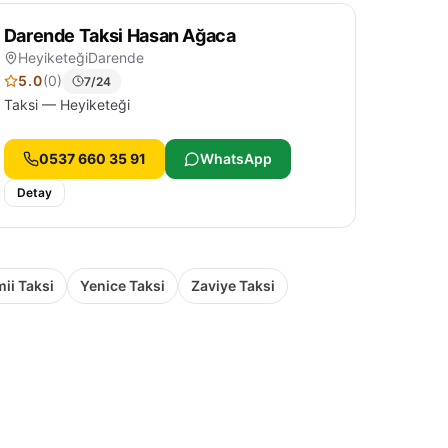
Darende Taksi Hasan Ağaca
Heyiketeği
Darende
5.0
(0)
7/24
Taksi — Heyiketeği
0537 660 35 91
WhatsApp
Detay
ii Taksi
Yenice Taksi
Zaviye Taksi