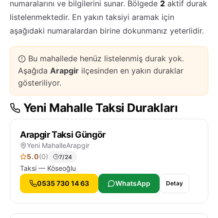
numaralarını ve bilgilerini sunar. Bölgede
2
aktif durak
listelenmektedir. En yakın taksiyi aramak için
aşağıdaki numaralardan birine dokunmanız yeterlidir.
Bu mahallede henüz listelenmiş durak yok.
Aşağıda
Arapgir
ilçesinden en yakın duraklar
gösteriliyor.
Yeni Mahalle Taksi Durakları
Arapgir Taksi Güngör
Yeni Mahalle
Arapgir
5.0
(0)
7/24
Taksi — Köseoğlu
0535 730 14 63
WhatsApp
Detay